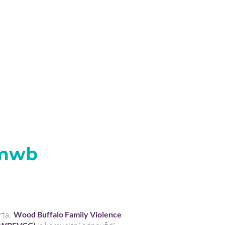
ešit a předcházet rodinnému a
álního magistrátu Wood Buffalo.
u reakci na rodinné a sexuální
řednictvím přístupu založeného
 podporovat rozvoj místních akcí
erta s využitím přístupu
a sexuálního násilí a šikany v
rmwb
ta,
Wood Buffalo Family Violence