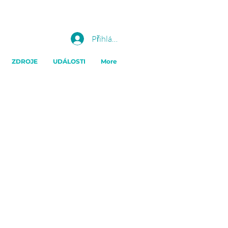
Přihlásit se
ZDROJE
UDÁLOSTI
More
silí v