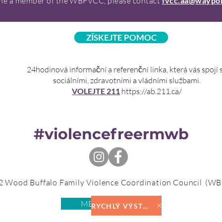
me a member of the WBFVCC, please contact
fvcc.aa@waypo
ZÍSKEJTE POMOC
24hodinová informační a referenční linka, která vás spojí 
sociálními, zdravotními a vládními službami.
VOLEJTE 211
https://ab.211.ca/
#violencefreermwb
 Wood Buffalo Family Violence Coordination
Council
(WB
MEMBER LOGIN
RYCHLÝ VÝSTUP