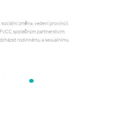
sociální změna, vedení provincií,
BFVCC společným partnerstvím
ředcházet rodinnému a sexuálnímu
 bez rodinného násilí,