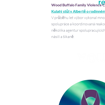
r
Wood Buffalo Family Violence C
Kulatý stůl v Albertě o rodinném 
V průběhu let výbor vykonal mnoho
spolupráce a koordinovaná reakc
několika agentur spolupracujícíc
násilí a šikaně.