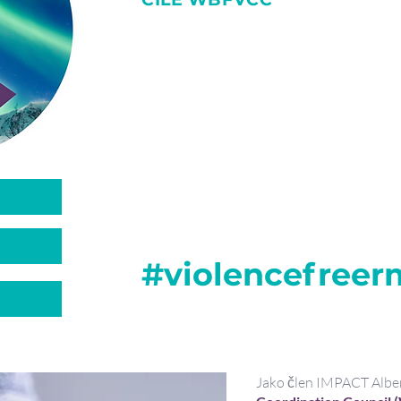
WBFVCC
posílí kapacitu naší komunity ř
sexuálnímu násilí a šikaně v rámci region
WBFVCC
vyvine společnou a koordinovano
násilí a šikanu. Toho bude dosaženo prost
na partnerství komunity, který se zavazuje
k prevenci rodinného a sexuálního násilí.
WBFVCC
bude spolupracovat s Impact Alb
kolektivního dopadu k ukončení rodinného 
našem regionu a naší provincii.
#violencefree
Jako člen IMPACT Alber