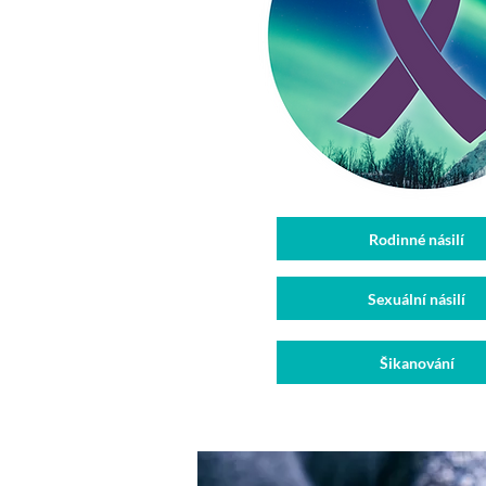
Rodinné násilí
Sexuální násilí
Šikanování