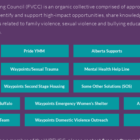
ng Council (FVCC) is an organic collective comprised of app
dentify and support high-impact opportunities, share knowled
s related to family violence, sexual violence and bullying educ
.
Pride YMM
Alberta Supports
Waypoints/Sexual Trauma
Mental Health Help Line
Waypoints Second Stage Housing
Some Other Solutions (SOS)
Buffalo
Waypoints Emergency Women’s Shelter
A
 Team
Waypoints Domestic Violence Outreach