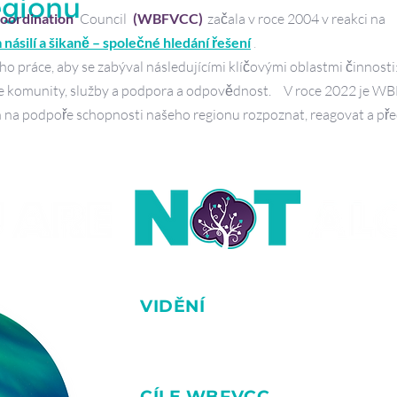
egionu
oordination
Council
(WBFVCC)
začala v roce 2004 v reakci na
násilí a šikaně – společné hledání řešení
.
 práce, aby se zabýval následujícími klíčovými oblastmi činnosti: 
e komunity, služby a podpora a odpovědnost.
V roce 2022 je W
h na podpoře schopnosti našeho regionu rozpoznat, reagovat a p
VIDĚNÍ
Naší vizí je bezpečná a zdravá komunita
sexuálního násilí a šikany po celý život.
CÍLE WBFVCC