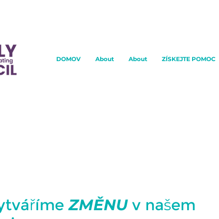
DOMOV
About
About
ZÍSKEJTE POMOC
nační radě pro ná
Wood Buffalo
ytváříme
ZMĚNU
v našem