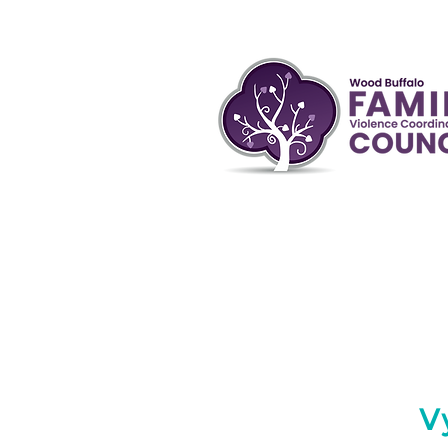
O koordi
rodině 
V