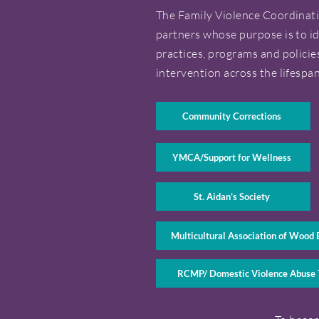
The Family Violence Coordinati
partners whose purpose is to i
practices, programs and policie
intervention across the lifespan
Community Corrections
YMCA/Support for Wellness
St. Aidan’s Society
Multicultural Association of Wood 
RCMP/ Domestic Violence Abuse