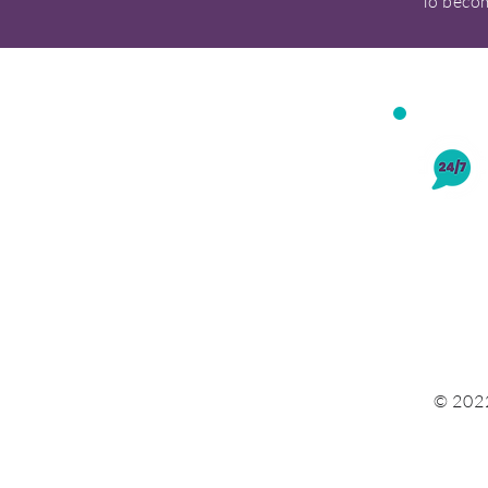
To beco
© 2022