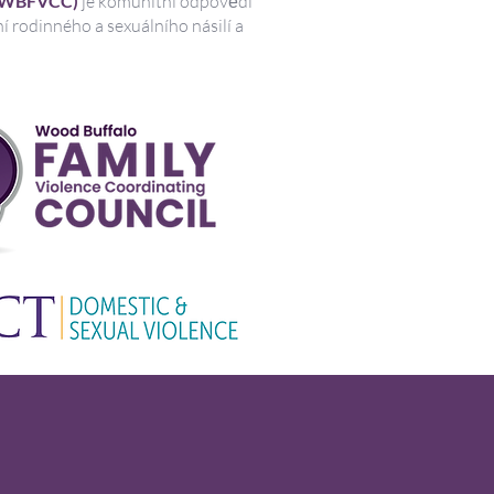
 (WBFVCC)
je komunitní odpovědí
í rodinného a sexuálního násilí a