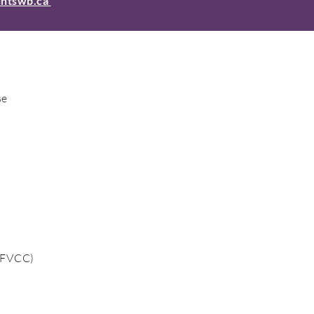
intswb.ca
se
FVCC)