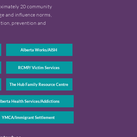
roximately 20 community
ge and influence norms,
ation, prevention and
Alberta Works/AISH
RCMP/ Victim Services
The Hub Family Resource Centre
lberta Health Services/Addictions
YMCA/Immigrant Settlement