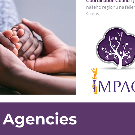
Coordination
Council
našeho regionu na řešen
šikany.
Agencies