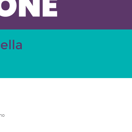
ella
ano