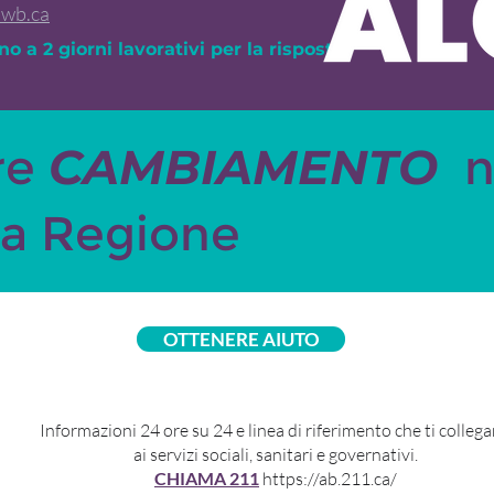
swb.ca
no a 2 giorni lavorativi per la risposta)
re
CAMBIAMENTO
n
ra Regione
OTTENERE AIUTO
Informazioni 24 ore su 24 e linea di riferimento che ti colleg
ai servizi sociali, sanitari e governativi.
CHIAMA 211
https://ab.211.ca/