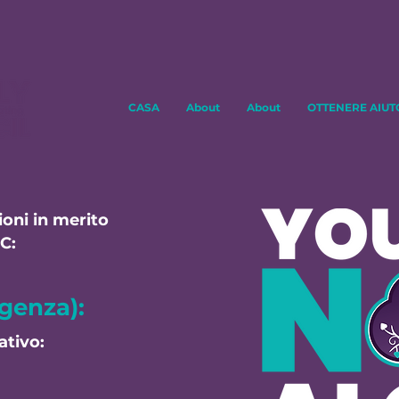
CASA
About
About
OTTENERE AIUT
ioni in merito
C:
genza):
ativo: