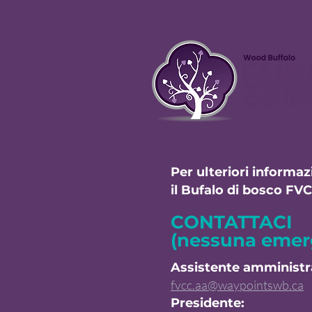
Per ulteriori informaz
il Bufalo di bosco FVC
CONTATTACI
(nessuna emer
Assistente amministr
fvcc.aa@waypointswb.ca
Presidente: