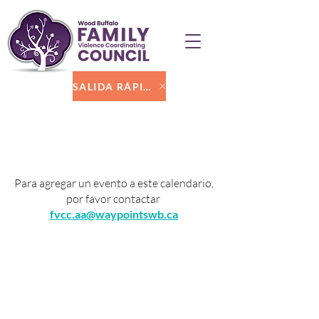
SALIDA RÁPIDA
Calendario de eventos de
la WBFVCC
Para agregar un evento a este calendario,
por favor contactar
fvcc.aa@waypointswb.ca