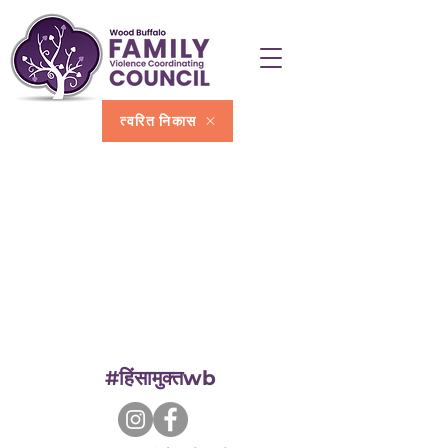
त्वरित निकास
#हिंसामुक्तwb